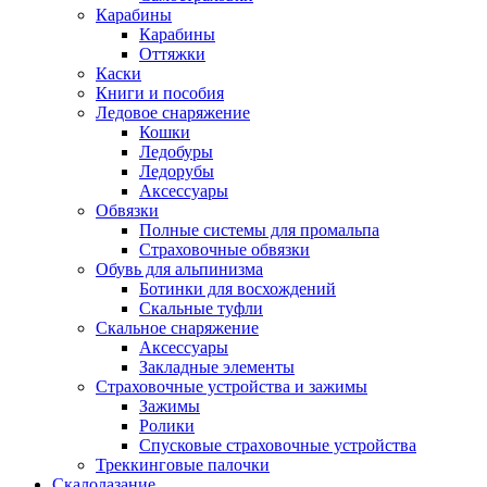
Карабины
Карабины
Оттяжки
Каски
Книги и пособия
Ледовое снаряжение
Кошки
Ледобуры
Ледорубы
Аксессуары
Обвязки
Полные системы для промальпа
Страховочные обвязки
Обувь для альпинизма
Ботинки для восхождений
Скальные туфли
Скальное снаряжение
Аксессуары
Закладные элементы
Страховочные устройства и зажимы
Зажимы
Ролики
Спусковые страховочные устройства
Треккинговые палочки
Скалолазание