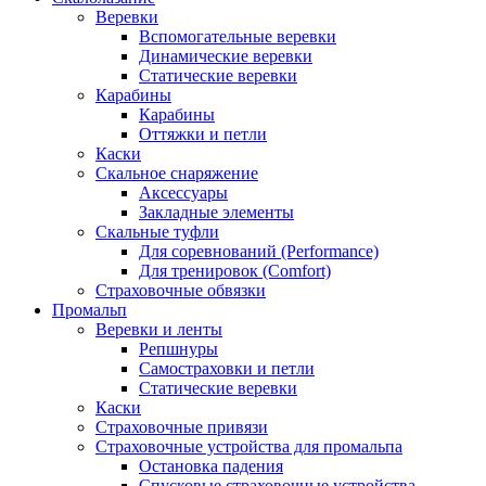
Веревки
Вспомогательные веревки
Динамические веревки
Статические веревки
Карабины
Карабины
Оттяжки и петли
Каски
Скальное снаряжение
Аксессуары
Закладные элементы
Скальные туфли
Для соревнований (Performance)
Для тренировок (Comfort)
Страховочные обвязки
Промальп
Веревки и ленты
Репшнуры
Самостраховки и петли
Статические веревки
Каски
Страховочные привязи
Страховочные устройства для промальпа
Остановка падения
Спусковые страховочные устройства