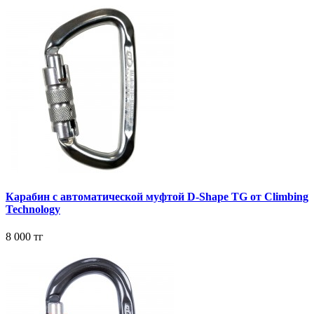
Карабин с автоматической муфтой D-Shape TG от Climbing
Technology
8 000 тг