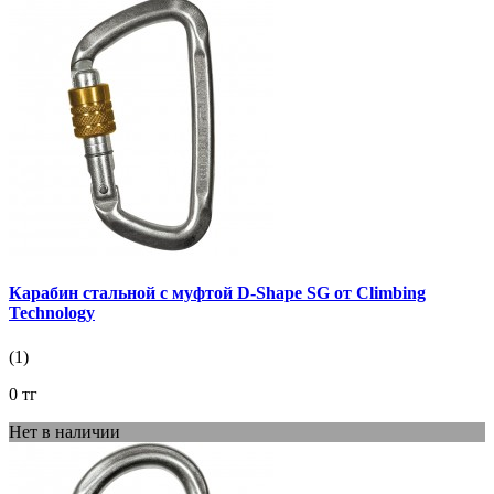
Карабин стальной с муфтой D-Shape SG от Climbing
Technology
(1)
0 тг
Нет в наличии