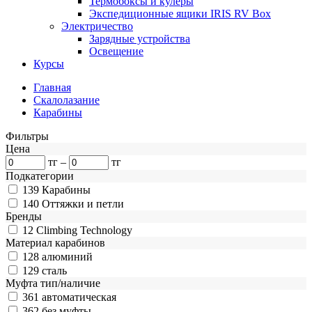
Термобоксы и кулеры
Экспедиционные ящики IRIS RV Box
Электричество
Зарядные устройства
Освещение
Курсы
Главная
Скалолазание
Карабины
Фильтры
Цена
тг
–
тг
Подкатегории
139
Карабины
140
Оттяжки и петли
Бренды
12
Climbing Technology
Материал карабинов
128
алюминий
129
сталь
Муфта тип/наличие
361
автоматическая
362
без муфты