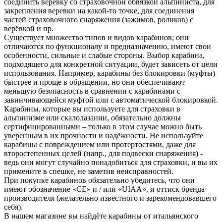
соединить веревку со страховочной обвязкой альпиниста, для
закрепления веревки на какой-то точке, для соединения
частей страховочного снаряжения (зажимов, роликов) с
верёвкой и пр.
Существует множество типов и видов карабинов; они
отличаются по функционалу и предназначению, имеют свои
особенности, сильные и слабые стороны. Выбор карабина,
подходящего для конкретной ситуации, будет зависеть от цели
использования. Например, карабины без блокировки (муфты)
быстрее и проще в обращении, но они обеспечивают
меньшую безопасность в сравнении с карабинами с
завинчивающейся муфтой или с автоматической блокировкой.
Карабины, которые вы используете для страховки в
альпинизме или скалолазании, обязательно должны
сертифицированными – только в этом случае можно быть
уверенным в их прочности и надёжности. Не используйте
карабины с повреждением или протертостями, даже для
второстепенных целей (напр., для подвески снаряжения) -
ведь они могут случайно понадобиться для страховки, и вы их
примените в спешке, не заметив неисправностей.
При покупке карабинов обязательно убедитесь, что они
имеют обозначение «CE» и / или «UIAA», и оттиск бренда
производителя (желательно известного и зарекомендовавшего
себя).
В нашем магазине вы найдёте карабины от итальянского