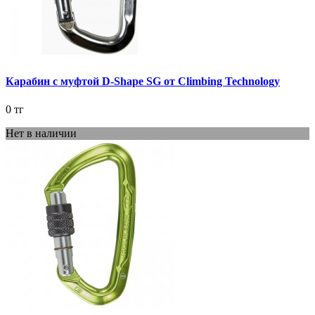
Карабин с муфтой D-Shape SG от Climbing Technology
0 тг
Нет в наличии