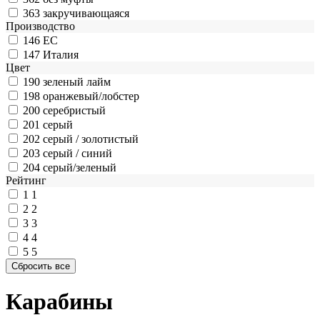
363
закручивающаяся
Производство
146
ЕС
147
Италия
Цвет
190
зеленый лайм
198
оранжевый/лобстер
200
серебристый
201
серый
202
серый / золотистый
203
серый / синий
204
серый/зеленый
Рейтинг
1
1
2
2
3
3
4
4
5
5
Карабины