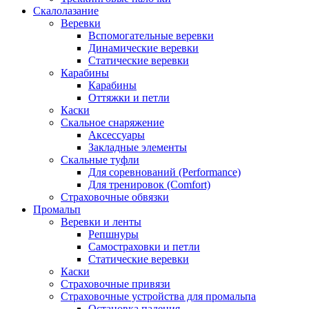
Скалолазание
Веревки
Вспомогательные веревки
Динамические веревки
Статические веревки
Карабины
Карабины
Оттяжки и петли
Каски
Скальное снаряжение
Аксессуары
Закладные элементы
Скальные туфли
Для соревнований (Performance)
Для тренировок (Comfort)
Страховочные обвязки
Промальп
Веревки и ленты
Репшнуры
Самостраховки и петли
Статические веревки
Каски
Страховочные привязи
Страховочные устройства для промальпа
Остановка падения