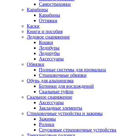
Самостраховки
Карабины
Карабины
Оттяжки
Каски
Книги и пособия
Ледовое снаряжение
Кошки
Ледобуры
Ледорубы
Аксессуары
Обвязки
Полные системы для промальпа
Страховочные обвязки
Обувь для альпинизма
Ботинки для восхождений
Скальные туфли
Скальное снаряжение
Аксессуары
Закладные элементы
Страховочные устройства и зажимы
Зажимы
Ролики
Спусковые страховочные устройства
Треккинговые палочки