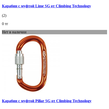
Карабин с муфтой Lime SG от Climbing Technology
(2)
0 тг
Нет в наличии
Карабин с муфтой Pillar SG от Climbing Technology