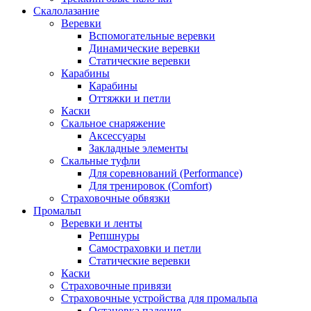
Скалолазание
Веревки
Вспомогательные веревки
Динамические веревки
Статические веревки
Карабины
Карабины
Оттяжки и петли
Каски
Скальное снаряжение
Аксессуары
Закладные элементы
Скальные туфли
Для соревнований (Performance)
Для тренировок (Comfort)
Страховочные обвязки
Промальп
Веревки и ленты
Репшнуры
Самостраховки и петли
Статические веревки
Каски
Страховочные привязи
Страховочные устройства для промальпа
Остановка падения