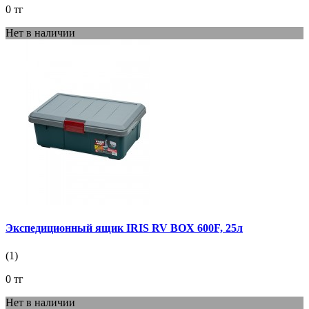
0 тг
Нет в наличии
Экспедиционный ящик IRIS RV BOX 600F, 25л
(1)
0 тг
Нет в наличии