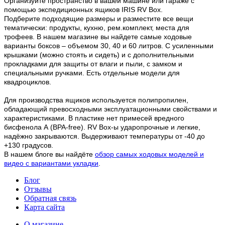
Организуйте пространство в вашей машине или гараже с
помощью экспедиционных ящиков IRIS RV Box.
Подберите подходящие размеры и разместите все вещи
тематически: продукты, кухню, рем.комплект, места для
трофеев. В нашем магазине вы найдете самые ходовые
варианты боксов – объемом 30, 40 и 60 литров. С усиленными
крышками (можно стоять и сидеть) и с дополнительными
прокладками для защиты от влаги и пыли, с замком и
специальными ручками. Есть отдельные модели для
квадроциклов.
Для производства ящиков используется полипропилен,
обладающий превосходными эксплуатационными свойствами и
характеристиками. В пластике нет примесей вредного
бисфенола А (BPA-free). RV Box-ы ударопрочные и легкие,
надёжно закрываются. Выдерживают температуры от -40 до
+130 градусов.
В нашем блоге вы найдёте
обзор самых ходовых моделей и
видео с вариантами укладки
.
Блог
Отзывы
Обратная связь
Карта сайта
О магазине