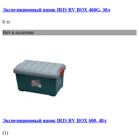
Экспедиционный ящик IRIS RV BOX 460G, 30л
0 тг
Нет в наличии
Экспедиционный ящик IRIS RV BOX 600, 40л
(1)