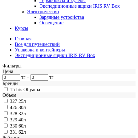
Термобоксы и кулеры
Экспедиционные ящики IRIS RV Box
Электричество
Зарядные устройства
Освещение
Курсы
Главная
Все для путешествий
Упаковка и контейнеры
Экспедиционные ящики IRIS RV Box
Фильтры
Цена
тг
–
тг
Бренды
15
Iris Ohyama
Объем
327
25л
426
30л
328
32л
329
40л
330
60л
331
62л
Рейтинг