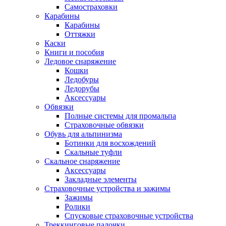
Самостраховки
Карабины
Карабины
Оттяжки
Каски
Книги и пособия
Ледовое снаряжение
Кошки
Ледобуры
Ледорубы
Аксессуары
Обвязки
Полные системы для промальпа
Страховочные обвязки
Обувь для альпинизма
Ботинки для восхождений
Скальные туфли
Скальное снаряжение
Аксессуары
Закладные элементы
Страховочные устройства и зажимы
Зажимы
Ролики
Спусковые страховочные устройства
Треккинговые палочки