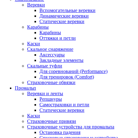
Веревки
Вспомогательные веревки
Динамические веревки
Статические веревки
Карабины
Карабины
Оттяжки и петли
Каски
Скальное снаряжение
Аксессуары
Закладные элементы
Скальные туфли
Для соревнований (Performance)
Для тренировок (Comfort)
Страховочные обвязки
Промальп
Веревки и ленты
Репшнуры
Самостраховки и петли
Статические веревки
Каски
Страховочные привязи
Страховочные устройства для промальпа
Остановка падения
Спусковые страховочные устройства