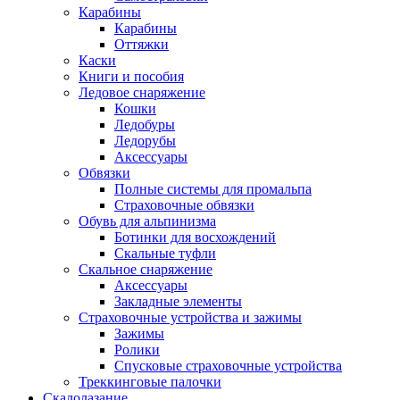
Карабины
Карабины
Оттяжки
Каски
Книги и пособия
Ледовое снаряжение
Кошки
Ледобуры
Ледорубы
Аксессуары
Обвязки
Полные системы для промальпа
Страховочные обвязки
Обувь для альпинизма
Ботинки для восхождений
Скальные туфли
Скальное снаряжение
Аксессуары
Закладные элементы
Страховочные устройства и зажимы
Зажимы
Ролики
Спусковые страховочные устройства
Треккинговые палочки
Скалолазание