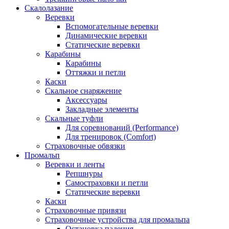
Скалолазание
Веревки
Вспомогательные веревки
Динамические веревки
Статические веревки
Карабины
Карабины
Оттяжки и петли
Каски
Скальное снаряжение
Аксессуары
Закладные элементы
Скальные туфли
Для соревнований (Performance)
Для тренировок (Comfort)
Страховочные обвязки
Промальп
Веревки и ленты
Репшнуры
Самостраховки и петли
Статические веревки
Каски
Страховочные привязи
Страховочные устройства для промальпа
Остановка падения