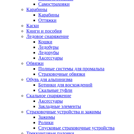
Самостраховки
Карабины
Карабины
Оттяжки
Каски
Книги и пособия
Ледовое снаряжение
Кошки
Ледобуры
Ледорубы
Аксессуары
Обвязки
Полные системы для промальпа
Страховочные обвязки
Обувь для альпинизма
Ботинки для восхождений
Скальные туфли
Скальное снаряжение
Аксессуары
Закладные элементы
Страховочные устройства и зажимы
Зажимы
Ролики
Спусковые страховочные устройства
Треккинговые палочки