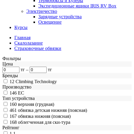
Термобоксы и кулеры
Экспедиционные ящики IRIS RV Box
Электричество
Зарядные устройства
Освещение
Курсы
Главная
Скалолазание
Страховочные обвязки
Фильтры
Цена
тг
–
тг
Бренды
12
Climbing Technology
Производство
146
ЕС
Тип устройства
160
верхняя (грудная)
461
обвязка детская нижняя (поясная)
167
обвязка нижняя (поясная)
168
облегченная для ски-тура
Рейтинг
1
1