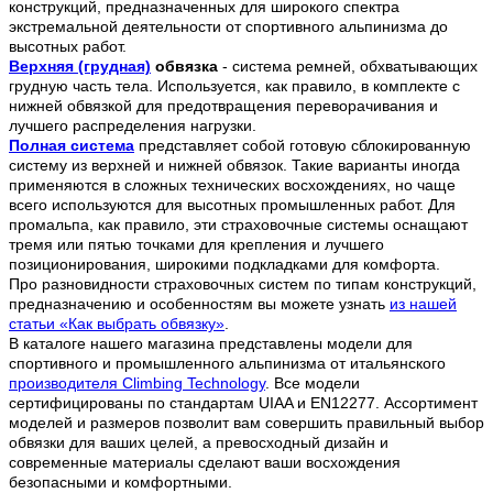
конструкций, предназначенных для широкого спектра
экстремальной деятельности от спортивного альпинизма до
высотных работ.
Верхняя (грудная)
обвязка
- система ремней, обхватывающих
грудную часть тела. Используется, как правило, в комплекте с
нижней обвязкой для предотвращения переворачивания и
лучшего распределения нагрузки.
Полная система
представляет собой готовую сблокированную
систему из верхней и нижней обвязок. Такие варианты иногда
применяются в сложных технических восхождениях, но чаще
всего используются для высотных промышленных работ. Для
промальпа, как правило, эти страховочные системы оснащают
тремя или пятью точками для крепления и лучшего
позиционирования, широкими подкладками для комфорта.
Про разновидности страховочных систем по типам конструкций,
предназначению и особенностям вы можете узнать
из нашей
статьи «Как выбрать обвязку»
.
В каталоге нашего магазина представлены модели для
спортивного и промышленного альпинизма от итальянского
производителя Climbing Technology
. Все модели
сертифицированы по стандартам UIAA и EN12277. Ассортимент
моделей и размеров позволит вам совершить правильный выбор
обвязки для ваших целей, а превосходный дизайн и
современные материалы сделают ваши восхождения
безопасными и комфортными.