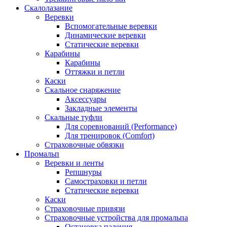
Скалолазание
Веревки
Вспомогательные веревки
Динамические веревки
Статические веревки
Карабины
Карабины
Оттяжки и петли
Каски
Скальное снаряжение
Аксессуары
Закладные элементы
Скальные туфли
Для соревнований (Performance)
Для тренировок (Comfort)
Страховочные обвязки
Промальп
Веревки и ленты
Репшнуры
Самостраховки и петли
Статические веревки
Каски
Страховочные привязи
Страховочные устройства для промальпа
Остановка падения