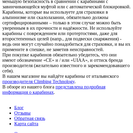
меньшую безопасность в сравнении с карабинами с
завинчивающейся муфтой или с автоматической блокировкой.
Карабины, которые вы используете для страховки в
альпинизме или скалолазании, обязательно должны
сертифицированными – только в этом случае можно быть
уверенным в их прочности и надёжности. Не используйте
карабины с повреждением или протертостями, даже для
второстепенных целей (напр., для подвески снаряжения) -
ведь они могут случайно понадобиться для страховки, и вы их
примените в спешке, не заметив неисправностей.
При покупке карабинов обязательно убедитесь, что они
имеют обозначение «CE» и / или «UIAA», и оттиск бренда
производителя (желательно известного и зарекомендовавшего
себя).
В нашем магазине вы найдёте карабины от итальянского
производителя Climbing Technology
.
В обзоре из нашего блога
представлена подробная
информация о карабинах
.
Блог
Отзывы
Обратная связь
Карта сайта