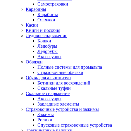
Самостраховки
Карабины
Карабины
Оттяжки
Каски
Книги и пособия
Ледовое снаряжение
Кошки
Ледобуры
Ледорубы
Аксессуары
Обвязки
Полные системы для промальпа
Страховочные обвязки
Обувь для альпинизма
Ботинки для восхождений
Скальные туфли
Скальное снаряжение
Аксессуары
Закладные элементы
Страховочные устройства и зажимы
Зажимы
Ролики
Спусковые страховочные устройства
Треккинговые палочки