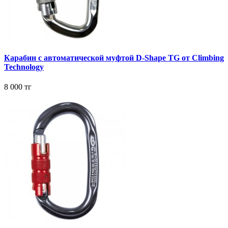
Карабин с автоматической муфтой D-Shape TG от Climbing
Technology
8 000 тг