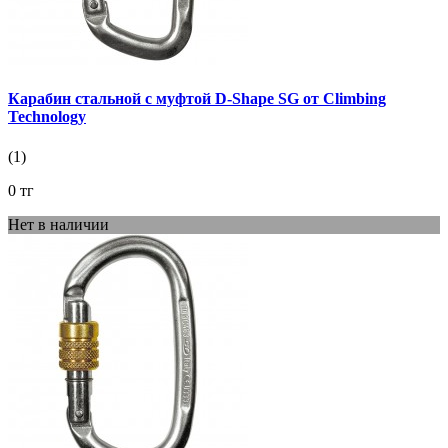
Карабин стальной с муфтой D-Shape SG от Climbing
Technology
(1)
0 тг
Нет в наличии