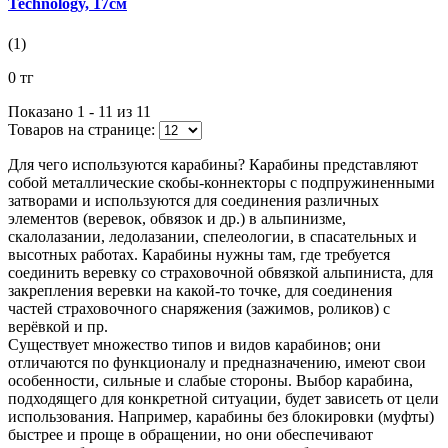
Technology, 17см
(1)
0 тг
Показано 1 - 11 из
11
Товаров на странице:
Для чего используются карабины? Карабины представляют
собой металлические скобы-коннекторы с подпружиненными
затворами и используются для соединения различных
элементов (веревок, обвязок и др.) в альпинизме,
скалолазании, ледолазании, спелеологии, в спасательных и
высотных работах. Карабины нужны там, где требуется
соединить веревку со страховочной обвязкой альпиниста, для
закрепления веревки на какой-то точке, для соединения
частей страховочного снаряжения (зажимов, роликов) с
верёвкой и пр.
Существует множество типов и видов карабинов; они
отличаются по функционалу и предназначению, имеют свои
особенности, сильные и слабые стороны. Выбор карабина,
подходящего для конкретной ситуации, будет зависеть от цели
использования. Например, карабины без блокировки (муфты)
быстрее и проще в обращении, но они обеспечивают