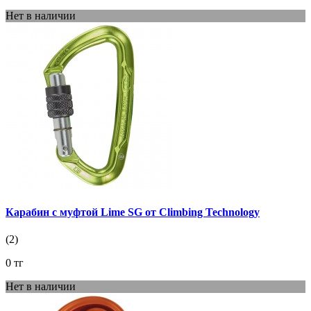
Нет в наличии
Карабин с муфтой Lime SG от Climbing Technology
(2)
0 тг
Нет в наличии