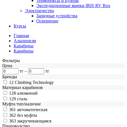
Термобоксы и кулеры
Экспедиционные ящики IRIS RV Box
Электричество
Зарядные устройства
Освещение
Курсы
Главная
Альпинизм
Карабины
Карабины
Фильтры
Цена
тг
–
тг
Бренды
12
Climbing Technology
Материал карабинов
128
алюминий
129
сталь
Муфта тип/наличие
361
автоматическая
362
без муфты
363
закручивающаяся
Производство