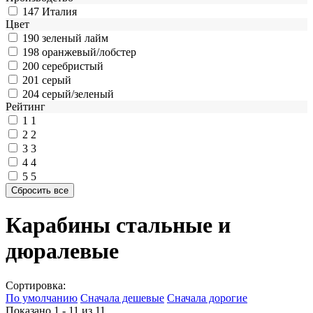
147
Италия
Цвет
190
зеленый лайм
198
оранжевый/лобстер
200
серебристый
201
серый
204
серый/зеленый
Рейтинг
1
1
2
2
3
3
4
4
5
5
Карабины стальные и
дюралевые
Сортировка:
По умолчанию
Сначала дешевые
Сначала дорогие
Показано 1 - 11 из
11