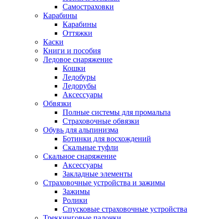
Самостраховки
Карабины
Карабины
Оттяжки
Каски
Книги и пособия
Ледовое снаряжение
Кошки
Ледобуры
Ледорубы
Аксессуары
Обвязки
Полные системы для промальпа
Страховочные обвязки
Обувь для альпинизма
Ботинки для восхождений
Скальные туфли
Скальное снаряжение
Аксессуары
Закладные элементы
Страховочные устройства и зажимы
Зажимы
Ролики
Спусковые страховочные устройства
Треккинговые палочки