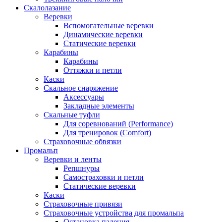
Скалолазание
Веревки
Вспомогательные веревки
Динамические веревки
Статические веревки
Карабины
Карабины
Оттяжки и петли
Каски
Скальное снаряжение
Аксессуары
Закладные элементы
Скальные туфли
Для соревнований (Performance)
Для тренировок (Comfort)
Страховочные обвязки
Промальп
Веревки и ленты
Репшнуры
Самостраховки и петли
Статические веревки
Каски
Страховочные привязи
Страховочные устройства для промальпа
Остановка падения