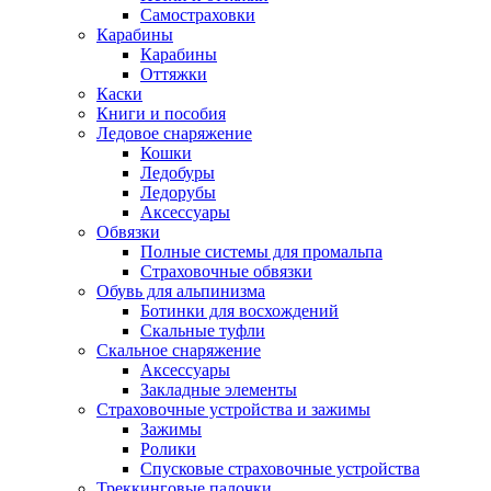
Самостраховки
Карабины
Карабины
Оттяжки
Каски
Книги и пособия
Ледовое снаряжение
Кошки
Ледобуры
Ледорубы
Аксессуары
Обвязки
Полные системы для промальпа
Страховочные обвязки
Обувь для альпинизма
Ботинки для восхождений
Скальные туфли
Скальное снаряжение
Аксессуары
Закладные элементы
Страховочные устройства и зажимы
Зажимы
Ролики
Спусковые страховочные устройства
Треккинговые палочки