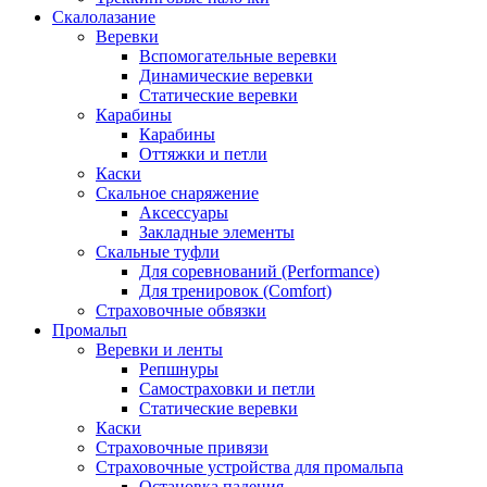
Скалолазание
Веревки
Вспомогательные веревки
Динамические веревки
Статические веревки
Карабины
Карабины
Оттяжки и петли
Каски
Скальное снаряжение
Аксессуары
Закладные элементы
Скальные туфли
Для соревнований (Performance)
Для тренировок (Comfort)
Страховочные обвязки
Промальп
Веревки и ленты
Репшнуры
Самостраховки и петли
Статические веревки
Каски
Страховочные привязи
Страховочные устройства для промальпа
Остановка падения