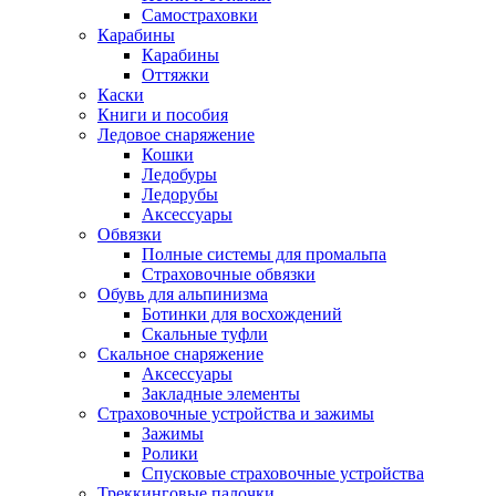
Самостраховки
Карабины
Карабины
Оттяжки
Каски
Книги и пособия
Ледовое снаряжение
Кошки
Ледобуры
Ледорубы
Аксессуары
Обвязки
Полные системы для промальпа
Страховочные обвязки
Обувь для альпинизма
Ботинки для восхождений
Скальные туфли
Скальное снаряжение
Аксессуары
Закладные элементы
Страховочные устройства и зажимы
Зажимы
Ролики
Спусковые страховочные устройства
Треккинговые палочки