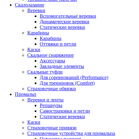
Скалолазание
Веревки
Вспомогательные веревки
Динамические веревки
Статические веревки
Карабины
Карабины
Оттяжки и петли
Каски
Скальное снаряжение
Аксессуары
Закладные элементы
Скальные туфли
Для соревнований (Performance)
Для тренировок (Comfort)
Страховочные обвязки
Промальп
Веревки и ленты
Репшнуры
Самостраховки и петли
Статические веревки
Каски
Страховочные привязи
Страховочные устройства для промальпа
Остановка падения