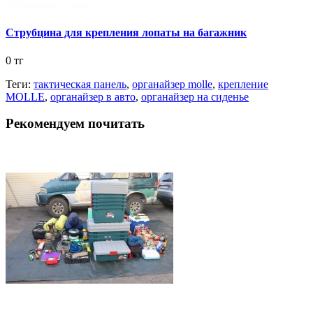
Струбцина для крепления лопаты на багажник
0 тг
Теги:
тактическая панель
,
органайзер molle
,
крепление
MOLLE
,
органайзер в авто
,
органайзер на сиденье
Рекомендуем почитать