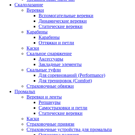
Скалолазание
Веревки
Вспомогательные веревки
Динамические веревки
Статические веревки
Карабины
Карабины
Оттяжки и петли
Каски
Скальное снаряжение
Аксессуары
Закладные элементы
Скальные туфли
Для соревнований (Performance)
Для тренировок (Comfort)
Страховочные обвязки
Промальп
Веревки и ленты
Репшнуры
Самостраховки и петли
Статические веревки
Каски
Страховочные привязи
Страховочные устройства для промальпа
Остановка падения