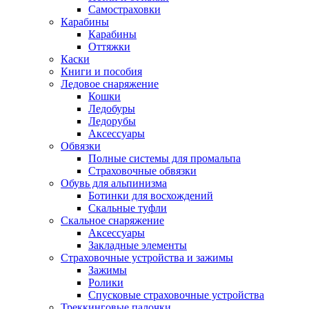
Самостраховки
Карабины
Карабины
Оттяжки
Каски
Книги и пособия
Ледовое снаряжение
Кошки
Ледобуры
Ледорубы
Аксессуары
Обвязки
Полные системы для промальпа
Страховочные обвязки
Обувь для альпинизма
Ботинки для восхождений
Скальные туфли
Скальное снаряжение
Аксессуары
Закладные элементы
Страховочные устройства и зажимы
Зажимы
Ролики
Спусковые страховочные устройства
Треккинговые палочки