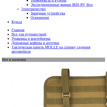
Термобоксы и кулеры
Экспедиционные ящики IRIS RV Box
Электричество
Зарядные устройства
Освещение
Курсы
Главная
Все для путешествий
Упаковка и контейнеры
Дорожные коферы и аптечки
Тактическая панель MOLLE на спинку сидения
автомобиля
Нет в наличии