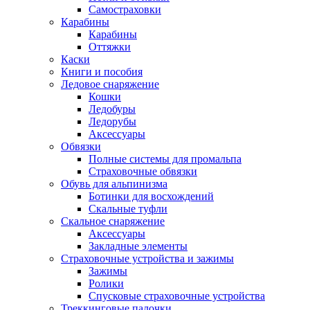
Самостраховки
Карабины
Карабины
Оттяжки
Каски
Книги и пособия
Ледовое снаряжение
Кошки
Ледобуры
Ледорубы
Аксессуары
Обвязки
Полные системы для промальпа
Страховочные обвязки
Обувь для альпинизма
Ботинки для восхождений
Скальные туфли
Скальное снаряжение
Аксессуары
Закладные элементы
Страховочные устройства и зажимы
Зажимы
Ролики
Спусковые страховочные устройства
Треккинговые палочки