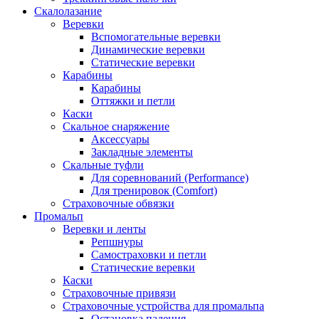
Скалолазание
Веревки
Вспомогательные веревки
Динамические веревки
Статические веревки
Карабины
Карабины
Оттяжки и петли
Каски
Скальное снаряжение
Аксессуары
Закладные элементы
Скальные туфли
Для соревнований (Performance)
Для тренировок (Comfort)
Страховочные обвязки
Промальп
Веревки и ленты
Репшнуры
Самостраховки и петли
Статические веревки
Каски
Страховочные привязи
Страховочные устройства для промальпа
Остановка падения