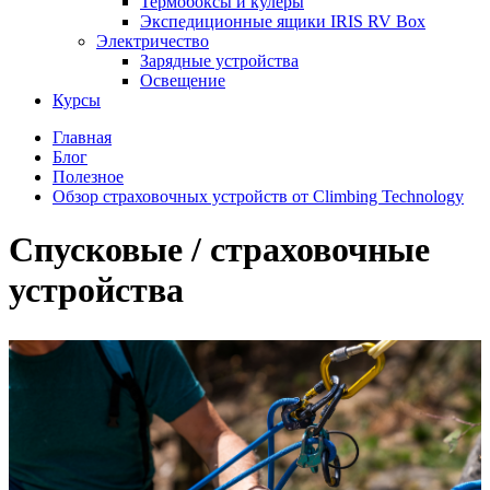
Термобоксы и кулеры
Экспедиционные ящики IRIS RV Box
Электричество
Зарядные устройства
Освещение
Курсы
Главная
Блог
Полезное
Обзор страховочных устройств от Climbing Technology
Спусковые / страховочные
устройства