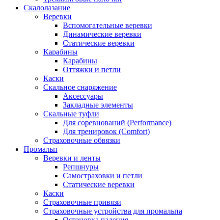
Скалолазание
Веревки
Вспомогательные веревки
Динамические веревки
Статические веревки
Карабины
Карабины
Оттяжки и петли
Каски
Скальное снаряжение
Аксессуары
Закладные элементы
Скальные туфли
Для соревнований (Performance)
Для тренировок (Comfort)
Страховочные обвязки
Промальп
Веревки и ленты
Репшнуры
Самостраховки и петли
Статические веревки
Каски
Страховочные привязи
Страховочные устройства для промальпа
Остановка падения