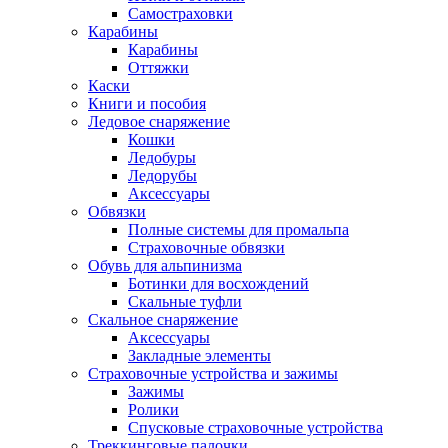
Самостраховки
Карабины
Карабины
Оттяжки
Каски
Книги и пособия
Ледовое снаряжение
Кошки
Ледобуры
Ледорубы
Аксессуары
Обвязки
Полные системы для промальпа
Страховочные обвязки
Обувь для альпинизма
Ботинки для восхождений
Скальные туфли
Скальное снаряжение
Аксессуары
Закладные элементы
Страховочные устройства и зажимы
Зажимы
Ролики
Спусковые страховочные устройства
Треккинговые палочки